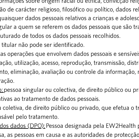
ormações sobre origem racial ou étnica, convicção relig
ão de carácter religioso, filosófico ou político, dados r
quaisquer dados pessoais relativos a crianças e adoles
gular a quem se referem os dados pessoais que são tr
uturado de todos os dados pessoais recolhidos.
titular não pode ser identificado.
as operações que envolvem dados pessoais e sensíveis,
ação, utilização, acesso, reprodução, transmissão, dis
, eliminação, avaliação ou controle da informação, 
ração.
o:
pessoa singular ou colectiva, de direito público ou p
ativas ao tratamento de dados pessoais.
 coletiva, de direito público ou privado, que efetua o
sável pelo tratamento.
 dos dados (DPO):
Pessoa designada pela EW2Health p
a, as pessoas em causa e as autoridades de protecçã