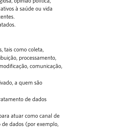
iosa, opinião política,
elativos à saúde ou vida
centes.
atados.
 tais como coleta,
tribuição, processamento,
modificação, comunicação,
rivado, a quem são
 tratamento de dados
ara atuar como canal de
o de dados (por exemplo,