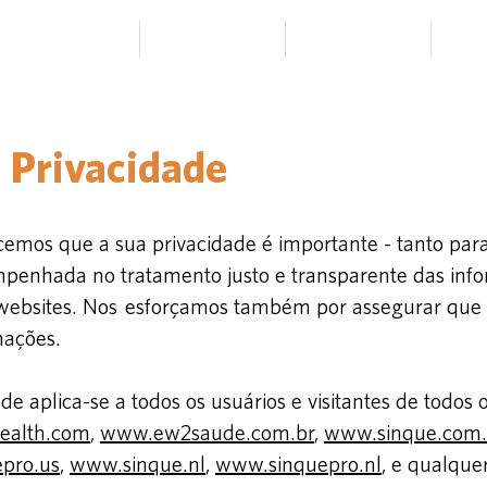
Soluções
Informações
CONTATO
 Privacidade
mos que a sua privacidade é importante - tanto par
nhada no tratamento justo e transparente das info
os websites. Nos esforçamos também por assegurar que
mações.
de aplica-se a todos os usuários e visitantes de todo
ealth.com
,
www.ew2saude.com.br
,
www.sinque.com.
pro.us
,
www.sinque.nl
,
www.sinquepro.nl
, e qualque