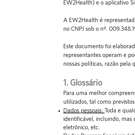
EW2Health) e o aplicativo S
A EW2Health é representada
no CNPJ sob o nº. 009.348.
Este documento foi elaborad
representantes operam
e po
nossas políticas, razão pela
1. Glo
ssário
Para uma melhor compreensão
utilizados
, t
al como previstos 
Dados pessoais:
Toda e qual
identificável, incluindo, ma
eletrônico, etc.