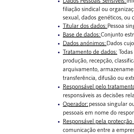
Dados Pes
soais Sensíveis:
Inf
filiação sindical ou organizaç
sexual, dados genéticos, ou 
Titular dos dados:
Pessoa sin
Base de dados:
Conjunto estr
Dados anónimos:
Dados cujo 
Tratamento de dados:
Todas 
produção, recepção, classific
arquivamento, armazenamento
transferência, difusão ou ext
Responsável pelo tratament
responsáveis as decisões rel
Operador:
pessoa singular ou
pessoais em nome do respon
Responsável pela protecção
comunicação entre a empres