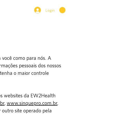
Gestor
Login
a você como para nós. A
rmações pessoais dos nossos
 tenha o maior controle
s os websites da EW2Health
br
,
www.sinquepro.com.br
,
r outro site operado pela