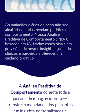
As variações diárias de peso não são
aleatórias — elas revelam padrões de
comportamento. Nossa Análise
Preditiva de Comportamento (PBA),
baseada em IA, traduz esses sinais em
previsões de peso e insights, ajudando
clínicas e parceiros a oferecer um
cuidado proativo.
A
Análise Preditiva de
Comportamento
conecta toda a
jornada de emagrecimento —
transformando dados dos pacientes
em insights personalizados e