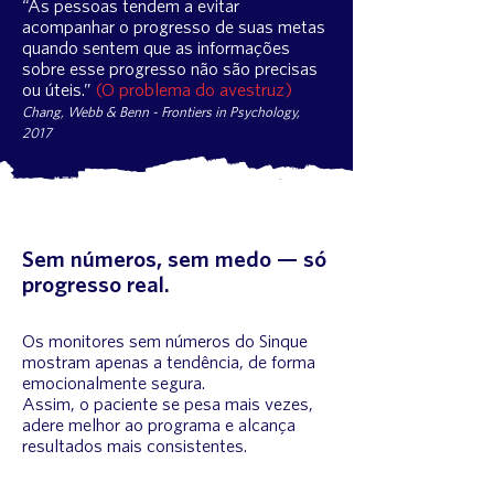
“As pessoas tendem a evitar
acompanhar o progresso de suas metas
quando sentem que as informações
sobre esse progresso não são precisas
ou úteis.”
(O problema do avestruz)
Chang, Webb & Benn - Frontiers in Psychology,
2017
Sem números, sem medo — só
progresso real.
Os monitores sem números do Sinque
mostram apenas a tendência, de forma
emocionalmente segura.
Assim, o paciente se pesa mais vezes,
adere melhor ao programa e alcança
resultados mais consistentes.