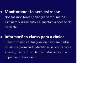
Monitoramento sem estresse
Nossas monitores (balanças sem números)
eliminam o julgamento e aumentam a adesão do
paciente.
Informações claras para a clínica
Transformamos flutuações de peso em dados
objetivos, permitindo identificar riscos de baixa
adesão, perda muscular ou platôs antes que
impactem o tratamento.
Profissionais mais eficientes
Com relatórios prontos e preditivos, sua
equipe dedica menos tempo à gestão manual e
mais tempo ao cuidado do paciente.
Ajudando pacientes a criar
expectativas realistas
Nossa plataforma transforma o